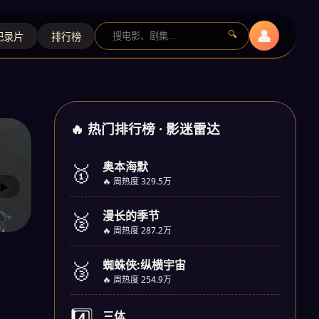
👤
🔍
纪录片
排行榜
🔥 热门排行榜 · 影迷雷达
🥇
奥本海默
🔥 周热度 329.5万
▶
🥈
漫长的季节
🔥 周热度 287.2万
🥉
蜘蛛侠:纵横宇宙
🔥 周热度 254.9万
4️⃣
三体