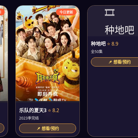
🎞️
新
今日更新
种地吧
种地吧
⭐ 8.9
全50集
📌 想看/预约
乐队的夏天3
⭐ 8.2
2023季完结
📌 想看/预约