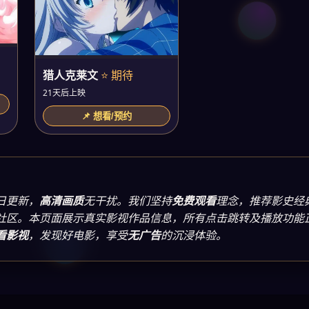
猎人克莱文
⭐ 期待
21天后上映
📌 想看/预约
日更新，
高清画质
无干扰。我们坚持
免费观看
理念，推荐影史经
社区。本页面展示真实影视作品信息，所有点击跳转及播放功能
看影视
，发现好电影，享受
无广告
的沉浸体验。