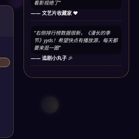
看影视绝了”
—— 文艺片收藏家
❤️
“右侧排行榜数据很新，《漫长的季
节》yyds！希望快点有播放源，每天都
要来逛一圈”
—— 追剧小丸子
🎉