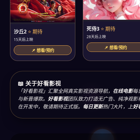
死侍3
⭐ 期待
沙丘2
⭐ 期待
28天后上映
15天后上映
📌 想看/预约
📌 想看/预约
📖 关于好看影视
「好看影视」汇聚全网真实影视资源导航，
在线电影
每
与新晋爆款。
好看影视
团队致力打造无广告、纯净观影
在开发中，敬请期待正式版。
每日更新
热门大片，上
好