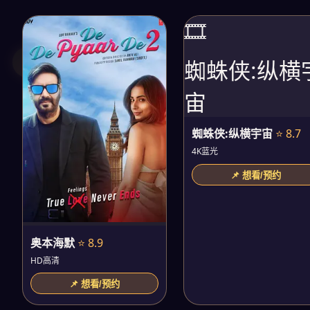
🎞️
蜘蛛侠:纵横
宙
蜘蛛侠:纵横宇宙
⭐ 8.7
4K蓝光
📌 想看/预约
奥本海默
⭐ 8.9
HD高清
📌 想看/预约