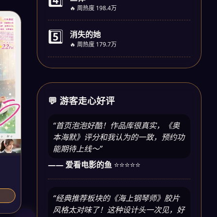
🔥 周热度 198.4万
5️⃣
消失的她
🔥 周热度 179.7万
💬 游客走心好评
“首页泡泡好酷！作品库很真实，《奥
本海默》评分和我认为的一致，预约功
能期待上线～”
—— 爱看电影的鱼
⭐⭐⭐⭐⭐
“经典推荐板块的《海上钢琴师》胶片
风格太对味了！这种设计头一次见，好