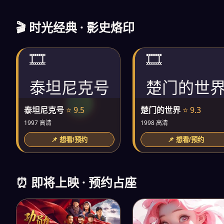
🎬 时光经典 · 影史烙印
🎞️
🎞️
泰坦尼克号
楚门的世
泰坦尼克号
⭐ 9.5
楚门的世界
⭐ 9.3
1997 高清
1998 高清
📌 想看/预约
📌 想看/预约
⏰ 即将上映 · 预约占座