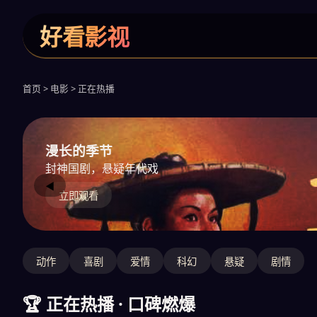
好看影视
首页 > 电影 > 正在热播
漫长的季节
封神国剧，悬疑年代戏
◀
立即观看
动作
喜剧
爱情
科幻
悬疑
剧情
🏆 正在热播 · 口碑燃爆