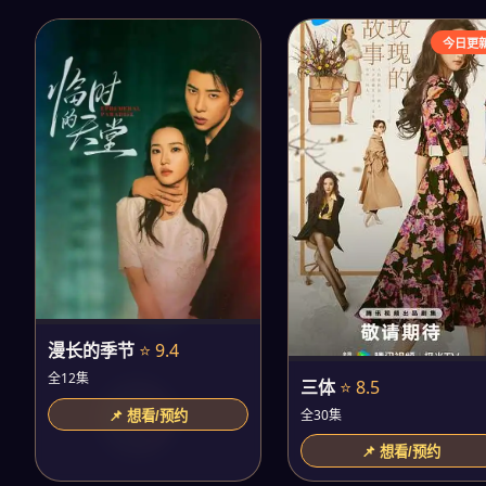
今日更
漫长的季节
⭐ 9.4
全12集
三体
⭐ 8.5
全30集
📌 想看/预约
📌 想看/预约