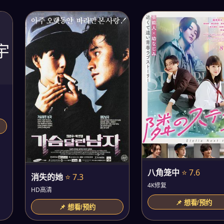
宇
八角笼中
⭐ 7.6
消失的她
⭐ 7.3
4K修复
HD高清
📌 想看/预约
📌 想看/预约